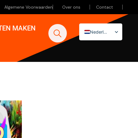
Algemene Voorwaarden
Over ons
Contact
ATEN MAKEN
Nederlands
English (UK)
Deutsch