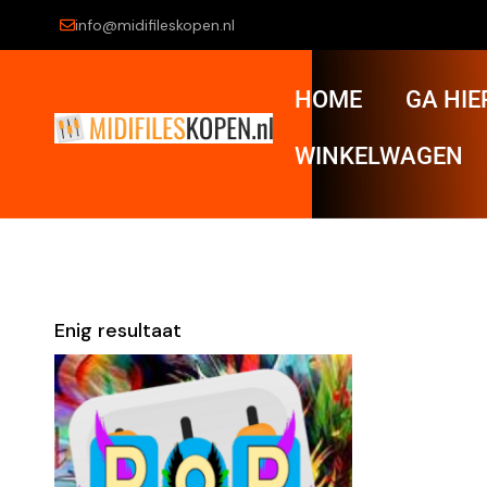
info@midifileskopen.nl
HOME
GA HIE
WINKELWAGEN
Enig resultaat