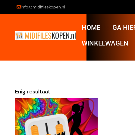
info@midifileskopen.nl
HOME
GA HIE
WINKELWAGEN
Enig resultaat