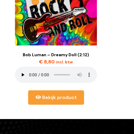
Bob Luman – Dreamy Doll (2:12)
€
8,80
incl. btw
Bekijk product