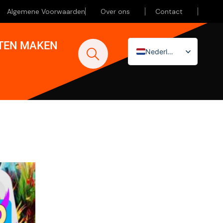
Algemene Voorwaarden
Over ons
Contact
ATEN MAKEN
Nederlands
English (UK)
Deutsch