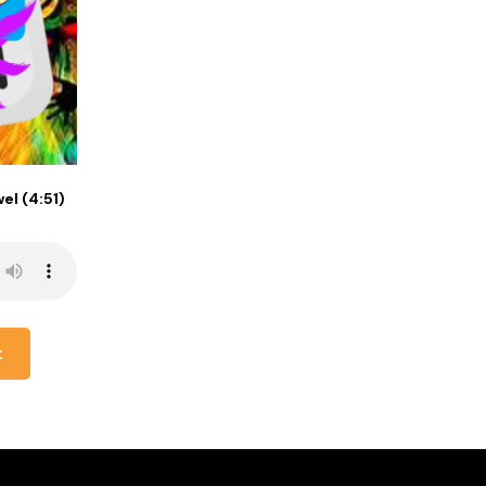
el (4:51)
t