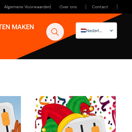
Algemene Voorwaarden
Over ons
Contact
ATEN MAKEN
Nederlands
English (UK)
Deutsch