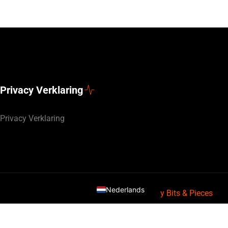
Privacy Verklaring
Privacy Verklaring
Deutsch
English (UK)
Nederlands
Webdesign door
By Bits & Pieces