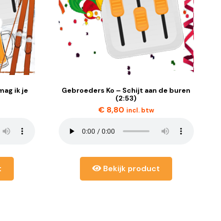
ag ik je
Gebroeders Ko – Schijt aan de buren
(2:53)
€
8,80
incl. btw
t
Bekijk product