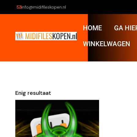
info@midifileskopen.nl
HOME
GA HIE
WINKELWAGEN
Enig resultaat