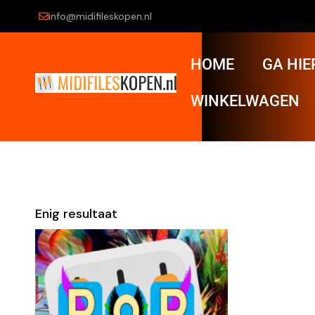
info@midifileskopen.nl
HOME
GA HIE
WINKELWAGEN
Enig resultaat