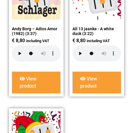
Andy Borg – Adios Amor
All 13 jaanke - A white
(1982) (3:37)
duck (3:22)
€
8,80
€
8,80
including VAT
including VAT
View
View
product
product