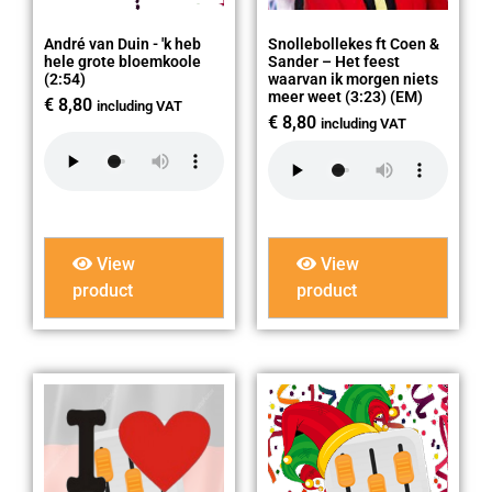
André van Duin - 'k heb
Snollebollekes ft Coen &
hele grote bloemkoole
Sander – Het feest
(2:54)
waarvan ik morgen niets
meer weet (3:23) (EM)
€
8,80
including VAT
€
8,80
including VAT
View
View
product
product