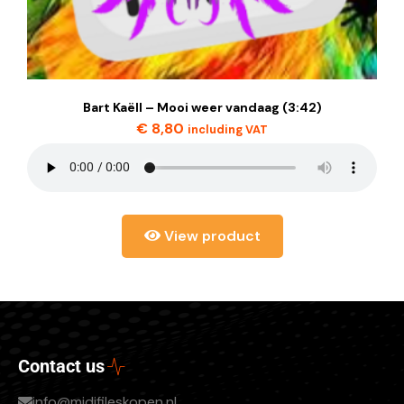
Bart Kaëll – Mooi weer vandaag (3:42)
€
8,80
including VAT
View product
Contact us
info@midifileskopen.nl