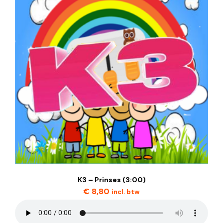
K3 – Prinses (3:00)
€
8,80
incl. btw