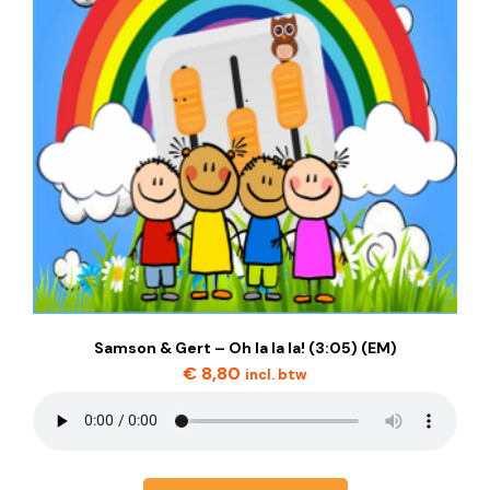
Samson & Gert – Oh la la la! (3:05) (EM)
€
8,80
incl. btw