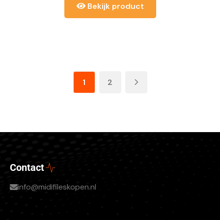
Bekijk product
1
2
Contact
info@midifileskopen.nl