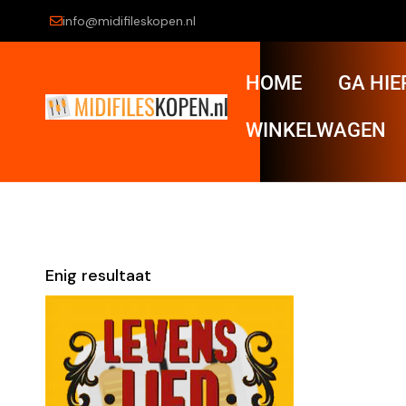
info@midifileskopen.nl
HOME
GA HIE
WINKELWAGEN
Enig resultaat