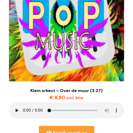
Klein orkest – Over de muur (3:27)
€
8,80
incl. btw
Bekijk product