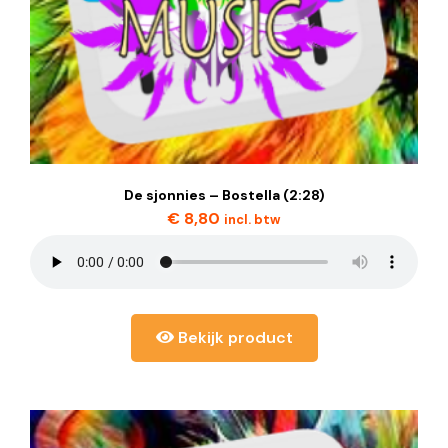
De sjonnies – Bostella (2:28)
€
8,80
incl. btw
Bekijk product