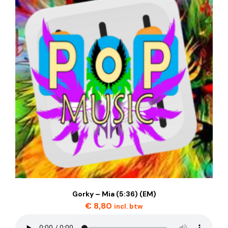
Gorky – Mia (5:36) (EM)
€
8,80
incl. btw