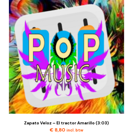
Zapato Veloz – El tractor Amarillo (3:03)
€
8,80
incl. btw