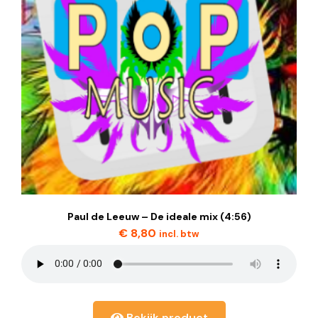
Paul de Leeuw – De ideale mix (4:56)
€
8,80
incl. btw
Bekijk product