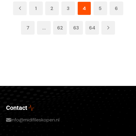
1
2
3
4
5
6
7
...
62
63
64
Contact
info@midifileskopen.nl