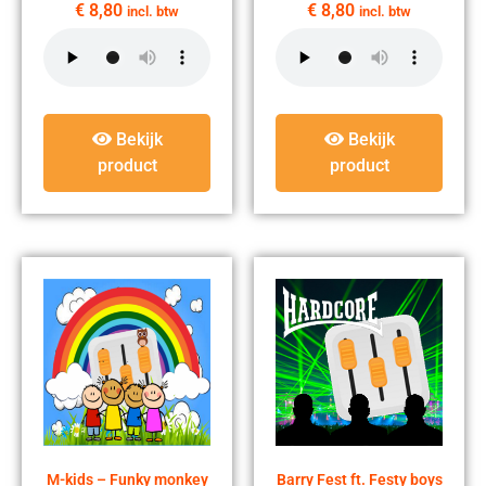
€
8,80
€
8,80
incl. btw
incl. btw
Bekijk
Bekijk
product
product
M-kids – Funky monkey
Barry Fest ft. Festy boys