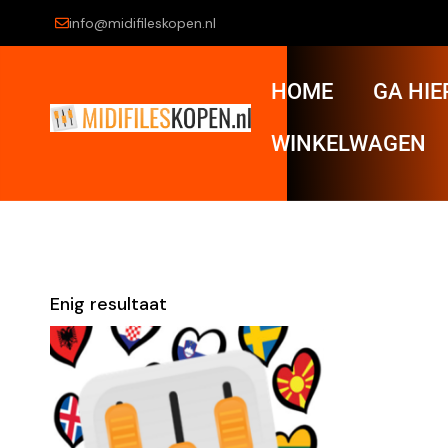
info@midifileskopen.nl
HOME
GA HIE
WINKELWAGEN
Enig resultaat