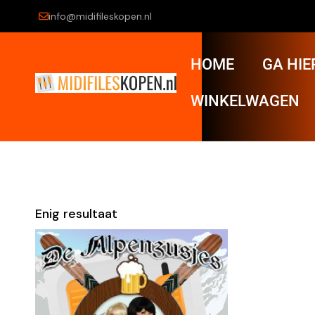
info@midifileskopen.nl
HOME
GA HIE
WINKELWAGEN
Enig resultaat