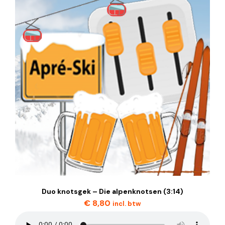
Duo knotsgek – Die alpenknotsen (3:14)
€
8,80
incl. btw