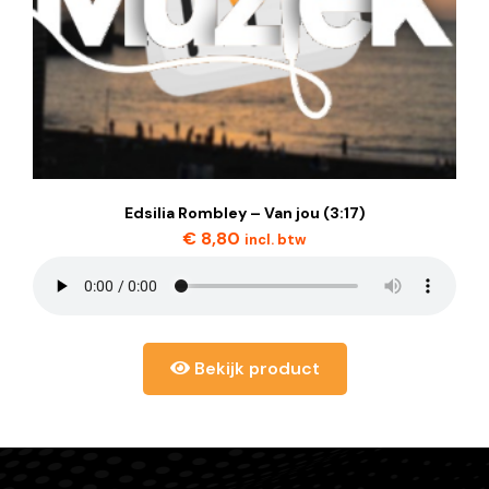
Edsilia Rombley – Van jou (3:17)
€
8,80
incl. btw
Bekijk product