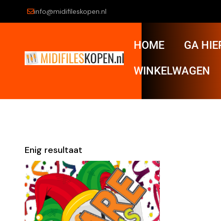
info@midifileskopen.nl
HOME
GA HIE
WINKELWAGEN
Enig resultaat