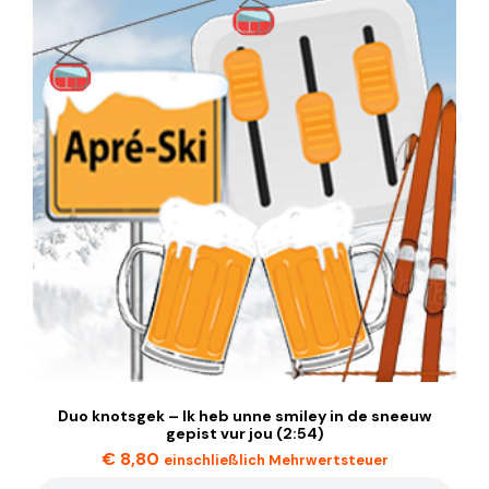
Duo knotsgek – Ik heb unne smiley in de sneeuw
gepist vur jou (2:54)
€
8,80
einschließlich Mehrwertsteuer