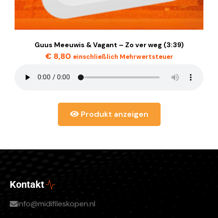
Guus Meeuwis & Vagant – Zo ver weg (3:39)
€
8,80
einschließlich Mehrwertsteuer
Produkt anzeigen
Kontakt
info@midifileskopen.nl