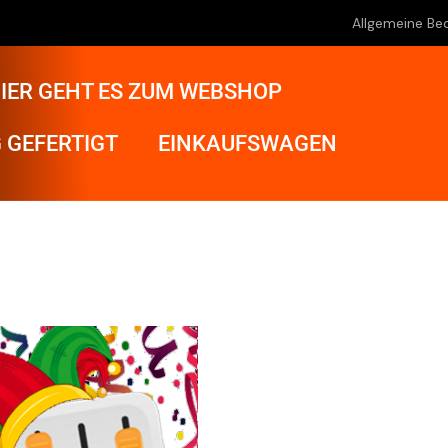
Allgemeine Be
IER GEHT ES ZUM WEBSHOP
 GEFERTIGT
EINKAUFSWAGEN