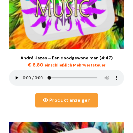
André Hazes – Een doodgewone man (4:47)
€
8,80
einschließlich Mehrwertsteuer
Produkt anzeigen