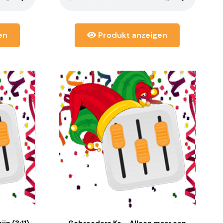
en
Produkt anzeigen
jn (3:11)
Gebroeders Ko – Alleen maar een