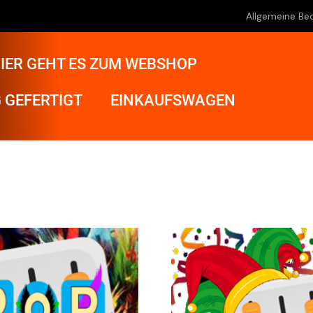
Allgemeine Be
IER GEHT ES ZUM WEBSHOP
 GEFERTIGT
EINKAUFSWAGEN