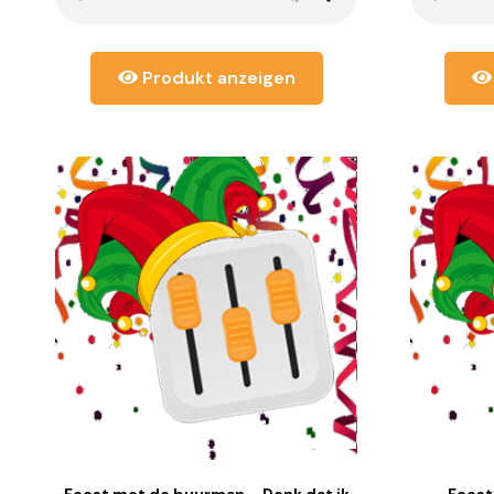
Produkt anzeigen
Feest met de buurman – Denk dat ik
Feest