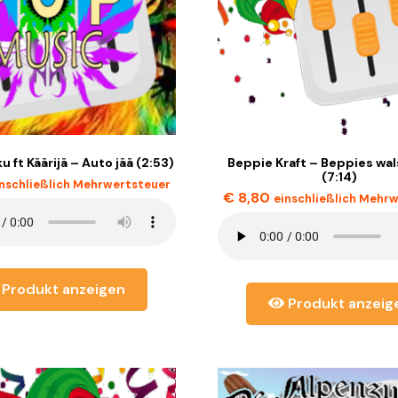
u ft Käärijä – Auto jää (2:53)
Beppie Kraft – Beppies wa
(7:14)
inschließlich Mehrwertsteuer
€
8,80
einschließlich Mehr
Produkt anzeigen
Produkt anzeig