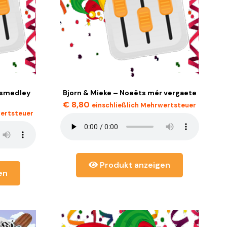
lsmedley
Bjorn & Mieke – Noeëts mér vergaete
€
8,80
einschließlich Mehrwertsteuer
wertsteuer
Produkt anzeigen
en