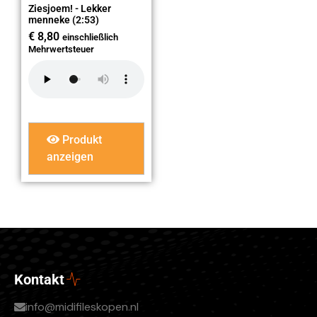
Ziesjoem! - Lekker
menneke (2:53)
€
8,80
einschließlich
Mehrwertsteuer
Produkt
anzeigen
Kontakt
info@midifileskopen.nl