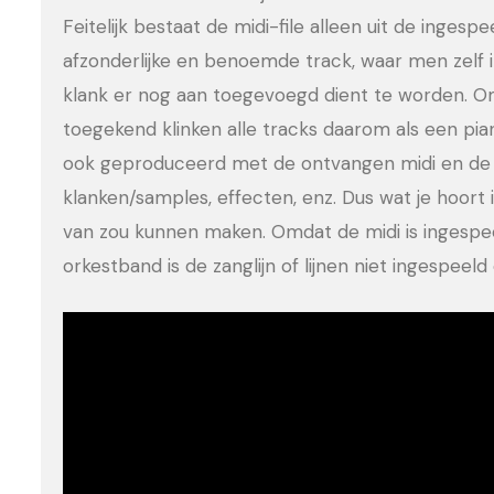
Feitelijk bestaat de midi-file alleen uit de ingesp
afzonderlijke en benoemde track, waar men zelf 
klank er nog aan toegevoegd dient te worden. Om
toegekend klinken alle tracks daarom als een pia
ook geproduceerd met de ontvangen midi en de 
klanken/samples, effecten, enz. Dus wat je hoort is
van zou kunnen maken. Omdat de midi is ingesp
orkestband is de zanglijn of lijnen niet ingespee