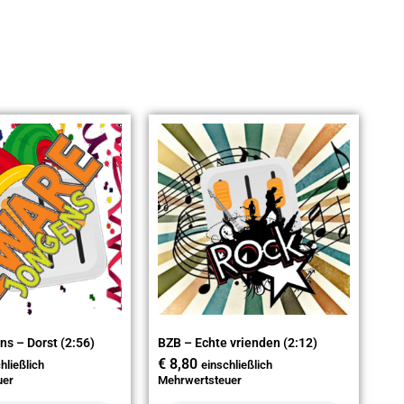
ns – Dorst (2:56)
BZB – Echte vrienden (2:12)
€
8,80
hließlich
einschließlich
uer
Mehrwertsteuer