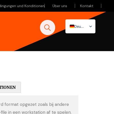
dingungen und Konditionen
Über uns
Kontakt
Deutsch
Nederlands
English (UK)
TIONEN
ard format opgezet zoals bij andere
-file in een workstation af te spelen.