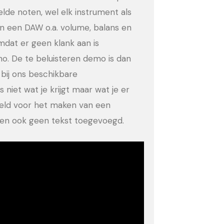
eelde noten, wel elk instrument als
in een DAW o.a. volume, balans en
dat er geen klank aan is
no. De te beluisteren demo is dan
bij ons beschikbare
 niet wat je krijgt maar wat je er
eeld voor het maken van een
ld en ook geen tekst toegevoegd.