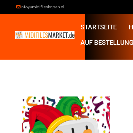
info@midifileskopen.nl
STARTSEITE
H
AUF BESTELLUNG