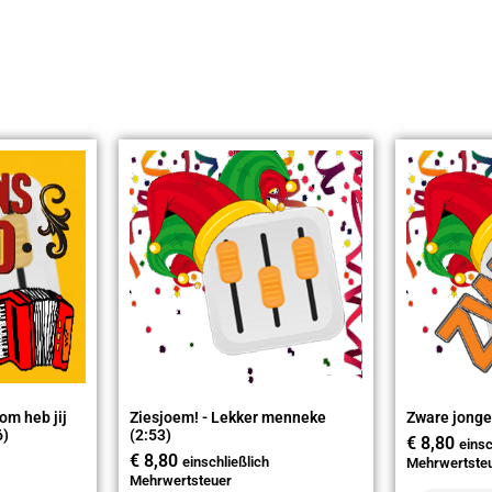
om heb jij
Ziesjoem! - Lekker menneke
Zware jonge
6)
(2:53)
€
8,80
einsc
€
8,80
einschließlich
Mehrwertste
Mehrwertsteuer