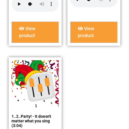
View
View
product
product
1..2..Party! - It doesn't
matter what you sing
(3:04)