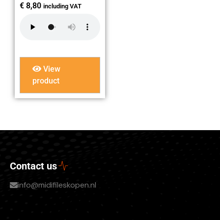
€
8,80
including VAT
View
product
Contact us
info@midifileskopen.nl