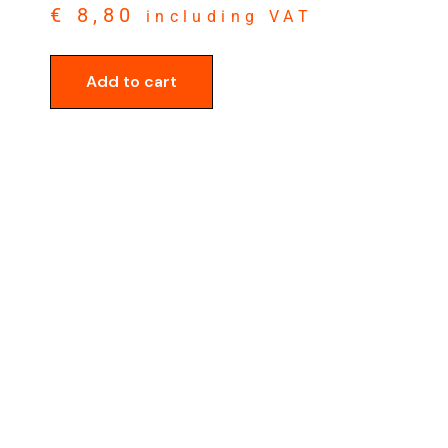
€
8,80
including VAT
Add to cart