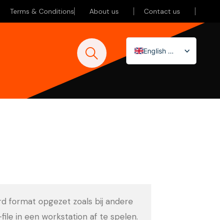
Terms & Conditions
About us
Contact us
English (UK)
Nederlands
Deutsch
ard format opgezet zoals bij andere
-file in een workstation af te spelen.