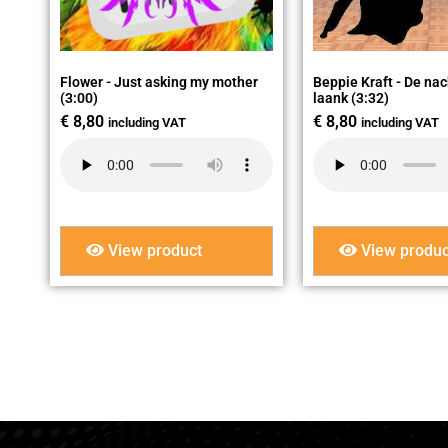
Flower - Just asking my mother
Beppie Kraft - De nac
(3:00)
laank (3:32)
€
8,80
€
8,80
including VAT
including VAT
View product
View produc