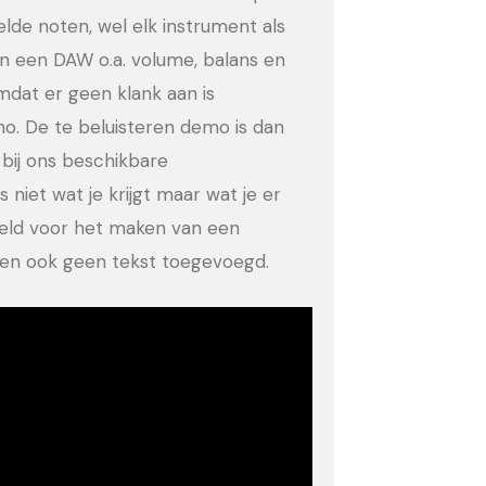
eelde noten, wel elk instrument als
in een DAW o.a. volume, balans en
dat er geen klank aan is
no. De te beluisteren demo is dan
bij ons beschikbare
 niet wat je krijgt maar wat je er
eeld voor het maken van een
ld en ook geen tekst toegevoegd.