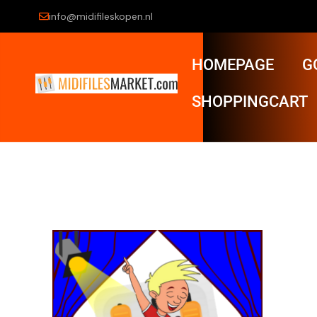
info@midifileskopen.nl
HOMEPAGE
G
SHOPPINGCART