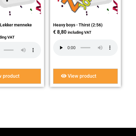
 Lekker menneke
Heavy boys - Thirst (2:56)
€
8,80
including VAT
uding VAT
 product
View product