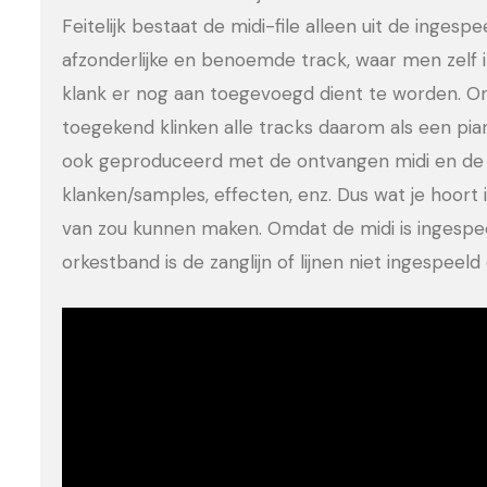
Feitelijk bestaat de midi-file alleen uit de ingesp
afzonderlijke en benoemde track, waar men zelf 
klank er nog aan toegevoegd dient te worden. Om
toegekend klinken alle tracks daarom als een pia
ook geproduceerd met de ontvangen midi en de 
klanken/samples, effecten, enz. Dus wat je hoort is
van zou kunnen maken. Omdat de midi is ingesp
orkestband is de zanglijn of lijnen niet ingespee