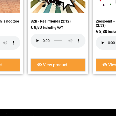
h is nog zoe
BZB - Real friends (2:12)
Ziesjoem! –
(2:53)
€
8,80
including VAT
€
8,80
incl
t
View product
View