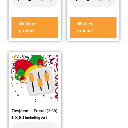
View
View
product
product
Ziesjoem! – Friete! (2:39)
€
8,80
including VAT