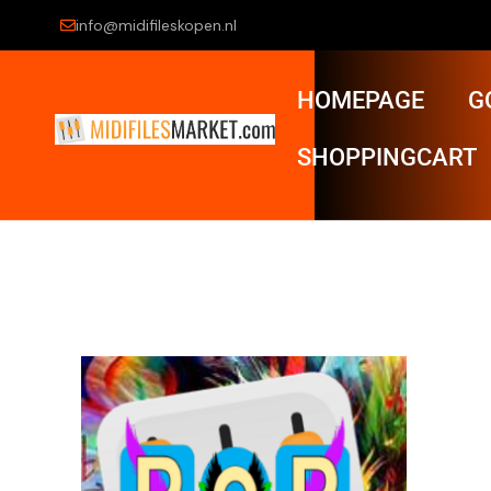
info@midifileskopen.nl
HOMEPAGE
G
SHOPPINGCART