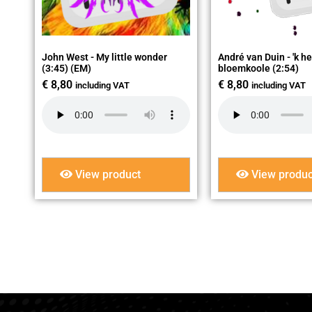
John West - My little wonder
André van Duin - 'k h
(3:45) (EM)
bloemkoole (2:54)
€
8,80
€
8,80
including VAT
including VAT
View product
View produc