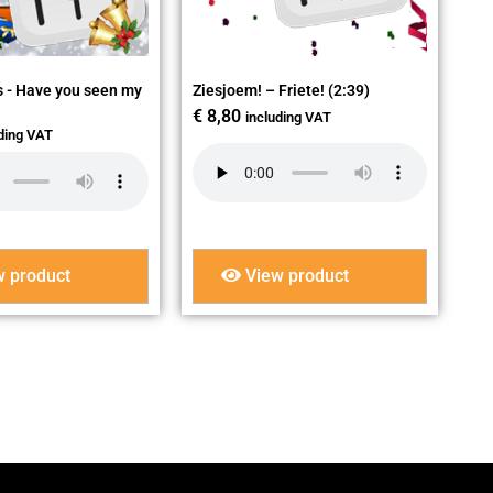
s - Have you seen my
Ziesjoem! – Friete! (2:39)
€
8,80
including VAT
uding VAT
 product
View product