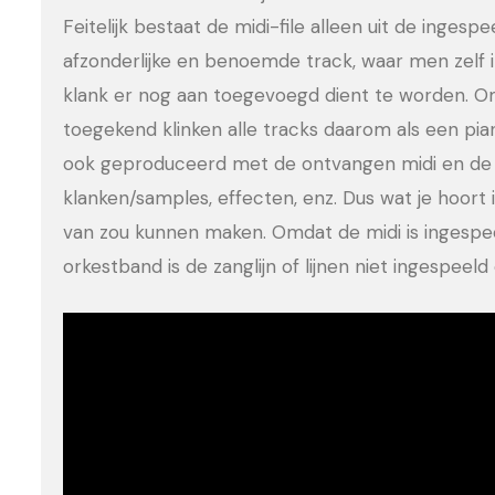
Feitelijk bestaat de midi-file alleen uit de ingesp
afzonderlijke en benoemde track, waar men zelf 
klank er nog aan toegevoegd dient te worden. Om
toegekend klinken alle tracks daarom als een pia
ook geproduceerd met de ontvangen midi en de 
klanken/samples, effecten, enz. Dus wat je hoort is
van zou kunnen maken. Omdat de midi is ingesp
orkestband is de zanglijn of lijnen niet ingespee