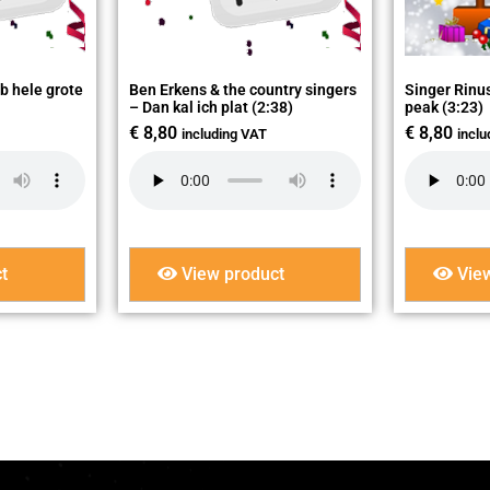
eb hele grote
Ben Erkens & the country singers
Singer Rinu
– Dan kal ich plat (2:38)
peak (3:23)
€
8,80
€
8,80
including VAT
incl
t
View product
View