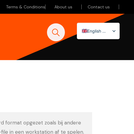
Terms & Conditions
About us
Contact us
English (UK)
Nederlands
Deutsch
ard format opgezet zoals bij andere
-file in een workstation af te spelen.