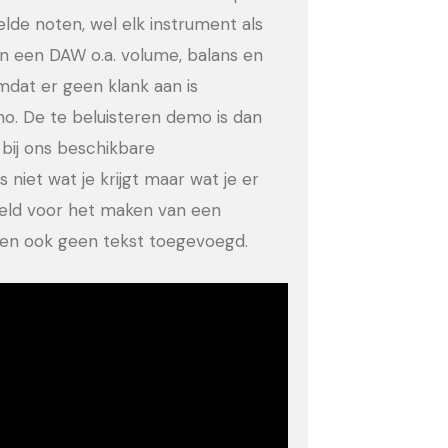
eelde noten, wel elk instrument als
in een DAW o.a. volume, balans en
dat er geen klank aan is
no. De te beluisteren demo is dan
bij ons beschikbare
 niet wat je krijgt maar wat je er
eeld voor het maken van een
ld en ook geen tekst toegevoegd.