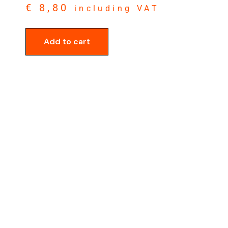
€
8,80
including VAT
Add to cart