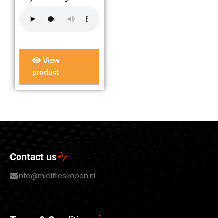
View
product
Contact us
info@midifileskopen.nl