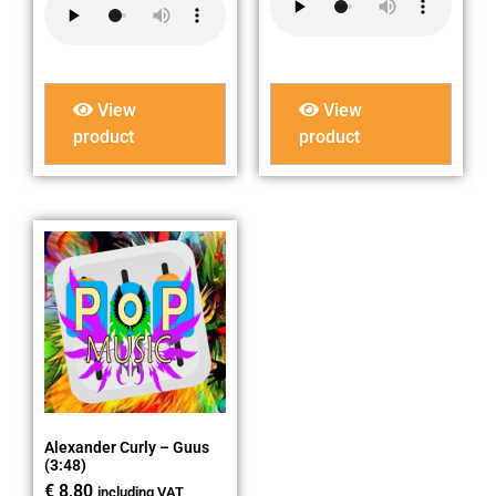
View
View
product
product
Alexander Curly – Guus
(3:48)
€
8,80
including VAT