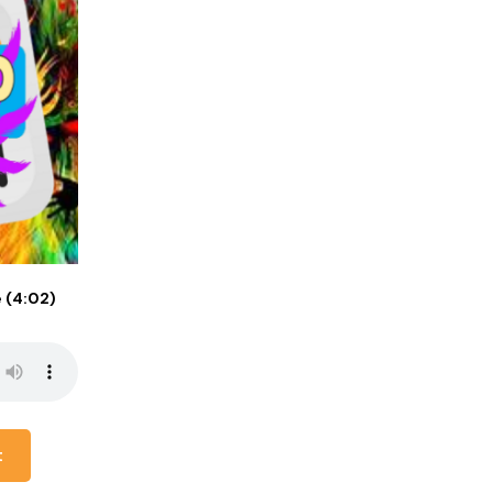
 (4:02)
t