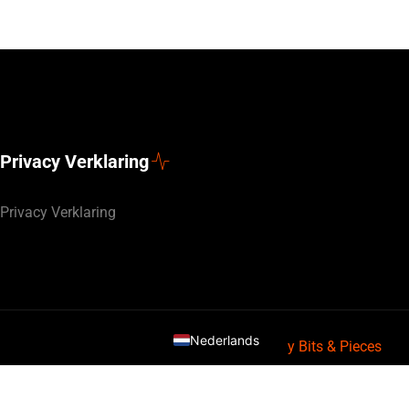
Privacy Verklaring
Privacy Verklaring
Deutsch
English (UK)
Nederlands
Webdesign door
By Bits & Pieces