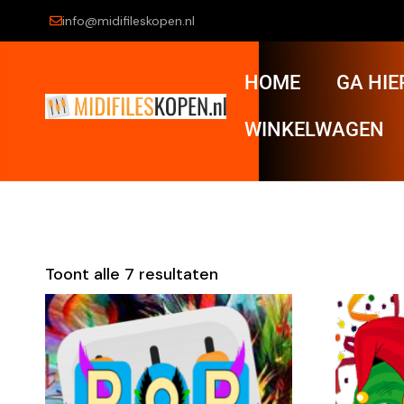
info@midifileskopen.nl
HOME
GA HIE
WINKELWAGEN
Toont alle 7 resultaten