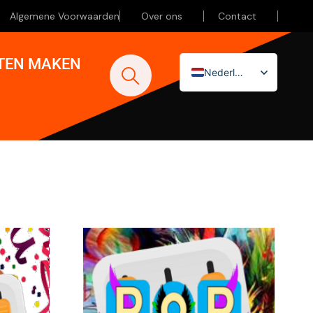
Algemene Voorwaarden
Over ons
Contact
ATEN MAKEN
Nederlands
English (UK)
Deutsch