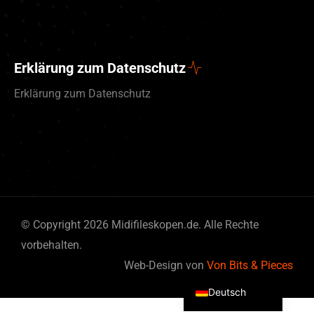
Erklärung zum Datenschutz
Erklärung zum Datenschutz
© Copyright 2026 Midifileskopen.de. Alle Rechte
vorbehalten.
English (UK)
Web-Design von
Von Bits & Pieces
Nederlands
Deutsch