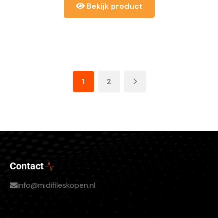
Bekijk product
1
2
Contact
info@midifileskopen.nl