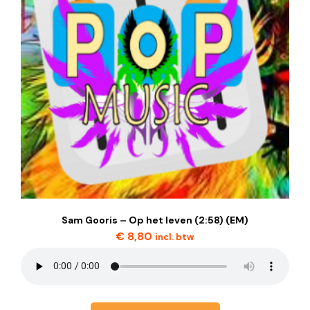
Sam Gooris – Op het leven (2:58) (EM)
€
8,80
incl. btw