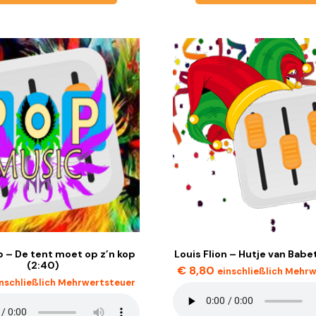
hp – De tent moet op z’n kop
Louis Flion – Hutje van Babe
(2:40)
€
8,80
einschließlich Mehr
inschließlich Mehrwertsteuer