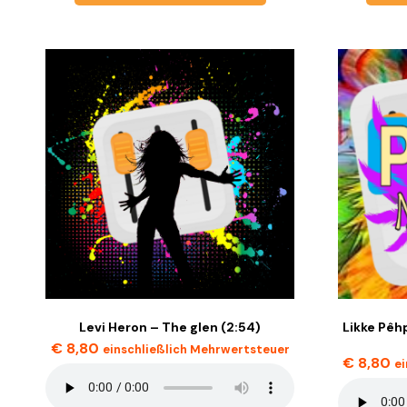
Levi Heron – The glen (2:54)
Likke Pê
€
8,80
einschließlich Mehrwertsteuer
€
8,80
e