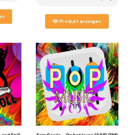
en
Produkt anzeigen
 and Spill
Sam Gooris – Op het leven (2:58) (EM)