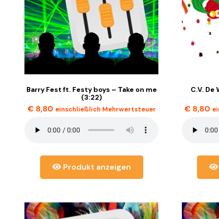
Barry Fest ft. Festy boys – Take on me
C.V. De
(3:22)
€
8,80
€
8,80
einschließlich Mehrwertsteuer
e
Produkt anzeigen