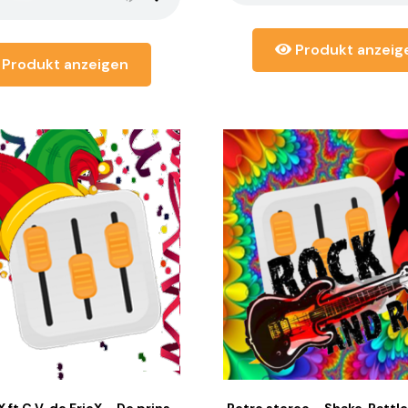
Produkt anzeig
Produkt anzeigen
X ft C.V. de FrieX – De prins
Retro stereo – Shake, Rattle,