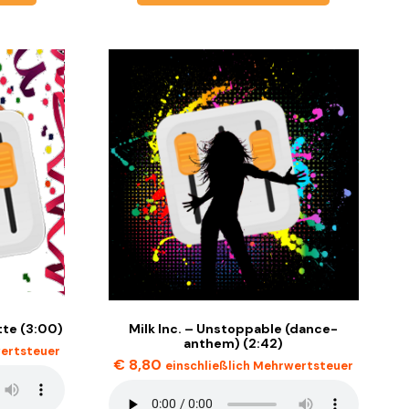
tte (3:00)
Milk Inc. – Unstoppable (dance-
anthem) (2:42)
wertsteuer
€
8,80
einschließlich Mehrwertsteuer