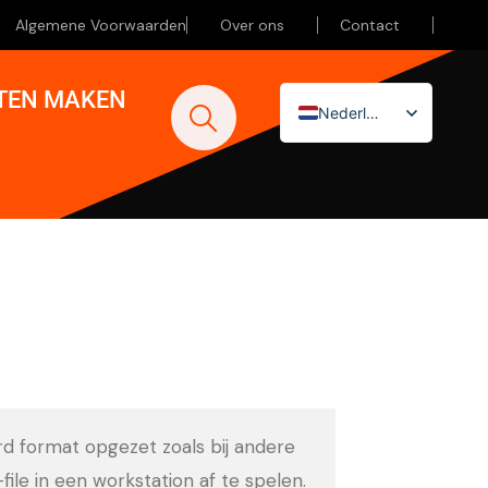
Algemene Voorwaarden
Over ons
Contact
ATEN MAKEN
Nederlands
English (UK)
Deutsch
ard format opgezet zoals bij andere
-file in een workstation af te spelen.