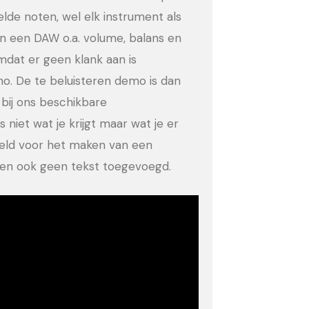
eelde noten, wel elk instrument als
in een DAW o.a. volume, balans en
dat er geen klank aan is
no. De te beluisteren demo is dan
bij ons beschikbare
 niet wat je krijgt maar wat je er
eeld voor het maken van een
ld en ook geen tekst toegevoegd.