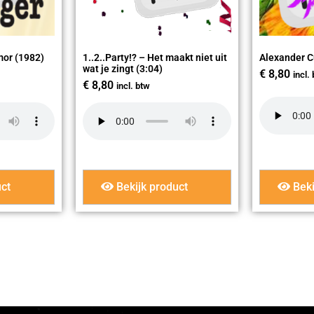
mor (1982)
1..2..Party!? – Het maakt niet uit
Alexander C
wat je zingt (3:04)
€
8,80
incl.
€
8,80
incl. btw
ct
Bekijk product
Beki