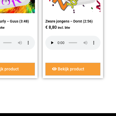
urly – Guus (3:48)
Zware jongens – Dorst (2:56)
€
8,80
 btw
incl. btw
jk product
Bekijk product