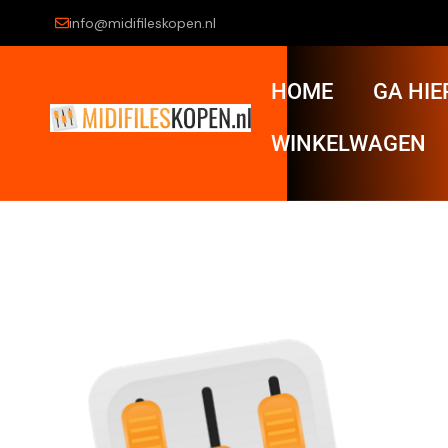
info@midifileskopen.nl
HOME
GA HIE
WINKELWAGEN