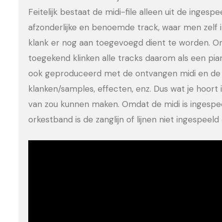
Feitelijk bestaat de midi-file alleen uit de ingesp
afzonderlijke en benoemde track, waar men zelf 
klank er nog aan toegevoegd dient te worden. Om
toegekend klinken alle tracks daarom als een pia
ook geproduceerd met de ontvangen midi en de 
klanken/samples, effecten, enz. Dus wat je hoort is
van zou kunnen maken. Omdat de midi is ingesp
orkestband is de zanglijn of lijnen niet ingespee