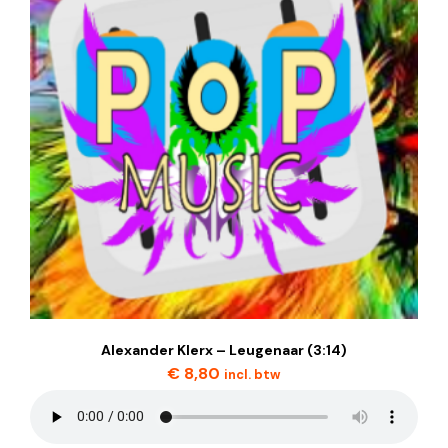
Alexander Klerx – Leugenaar (3:14)
€
8,80
incl. btw