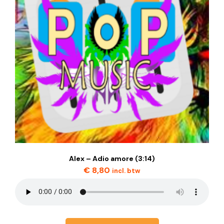
Alex – Adio amore (3:14)
€
8,80
incl. btw