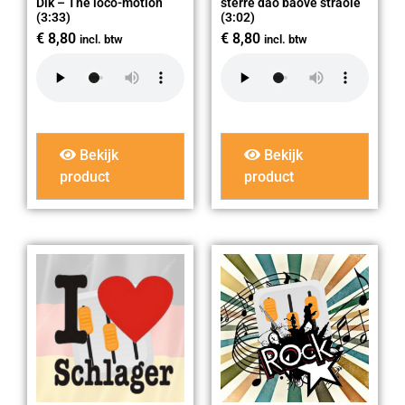
Dik – The loco-motion
sterre dao baove straole
(3:33)
(3:02)
€
8,80
€
8,80
incl. btw
incl. btw
Bekijk
Bekijk
product
product