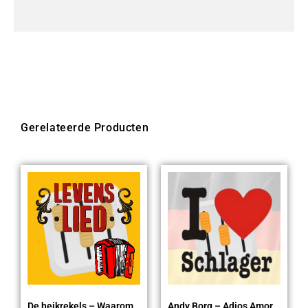
Gerelateerde Producten
De heikrekels – Waarom
Andy Borg – Adios Amor