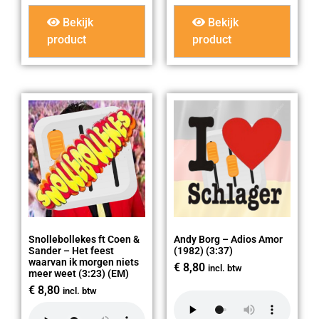
Bekijk
Bekijk
product
product
Snollebollekes ft Coen &
Andy Borg – Adios Amor
Sander – Het feest
(1982) (3:37)
waarvan ik morgen niets
€
8,80
incl. btw
meer weet (3:23) (EM)
€
8,80
incl. btw