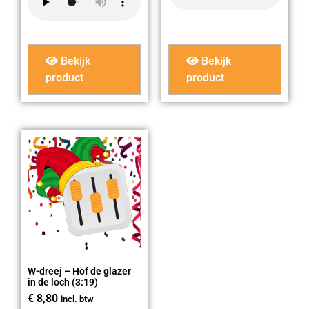
Bekijk
Bekijk
product
product
W-dreej – Höf de glazer
in de loch (3:19)
€
8,80
incl. btw