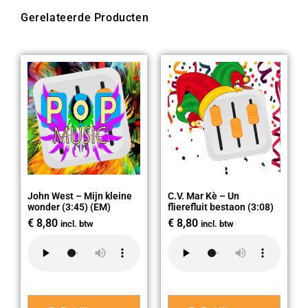
Gerelateerde Producten
John West – Mijn kleine
C.V. Mar Kè – Un
wonder (3:45) (EM)
flierefluit bestaon (3:08)
€
8,80
€
8,80
incl. btw
incl. btw