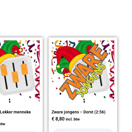
 Lekker menneke
Zware jongens – Dorst (2:56)
€
8,80
incl. btw
 btw