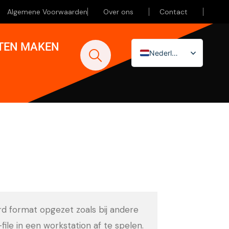
Algemene Voorwaarden
Over ons
Contact
ATEN MAKEN
Nederlands
English (UK)
Deutsch
ard format opgezet zoals bij andere
-file in een workstation af te spelen.