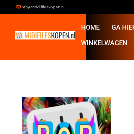
info@midifileskopen.nl
HOME
GA HIE
WINKELWAGEN