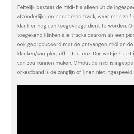
Feitelijk bestaat de midi-file alleen uit de ingesp
afzonderlijke en benoemde track, waar men zelf 
klank er nog aan toegevoegd dient te worden. Om
toegekend klinken alle tracks daarom als een pia
ook geproduceerd met de ontvangen midi en de 
klanken/samples, effecten, enz. Dus wat je hoort is
van zou kunnen maken. Omdat de midi is ingesp
orkestband is de zanglijn of lijnen niet ingespee