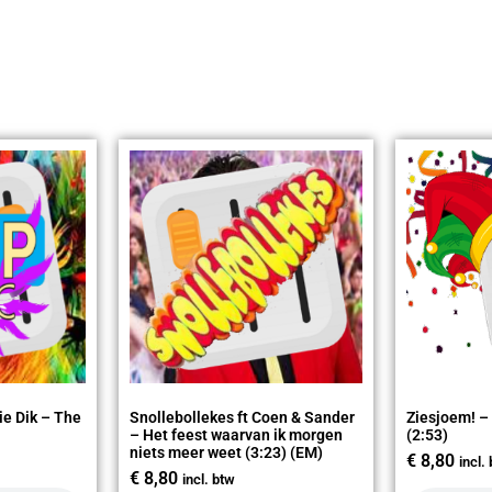
ie Dik – The
Snollebollekes ft Coen & Sander
Ziesjoem! –
– Het feest waarvan ik morgen
(2:53)
niets meer weet (3:23) (EM)
€
8,80
incl.
€
8,80
incl. btw