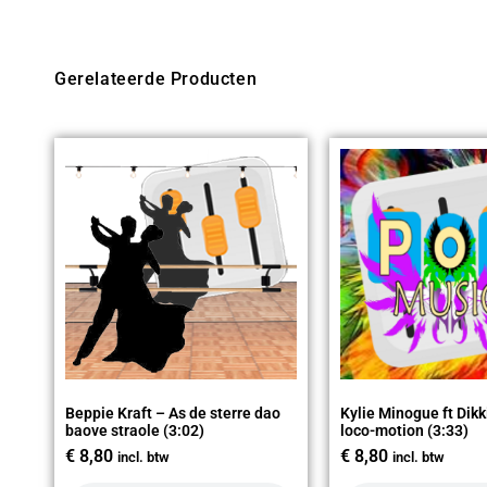
Gerelateerde Producten
Beppie Kraft – As de sterre dao
Kylie Minogue ft Dikk
baove straole (3:02)
loco-motion (3:33)
€
8,80
€
8,80
incl. btw
incl. btw