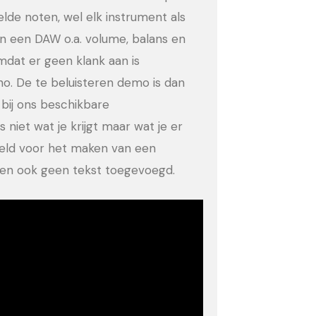
eelde noten, wel elk instrument als
in een DAW o.a. volume, balans en
dat er geen klank aan is
no. De te beluisteren demo is dan
bij ons beschikbare
 niet wat je krijgt maar wat je er
eeld voor het maken van een
ld en ook geen tekst toegevoegd.