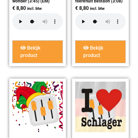
wonder (3:45) (EM)
flierefluit bestaon (3:08)
€
8,80
€
8,80
incl. btw
incl. btw
Bekijk
Bekijk
product
product