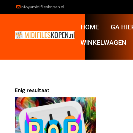
info@midifileskopen.nl
HOME
GA HIE
WINKELWAGEN
Enig resultaat