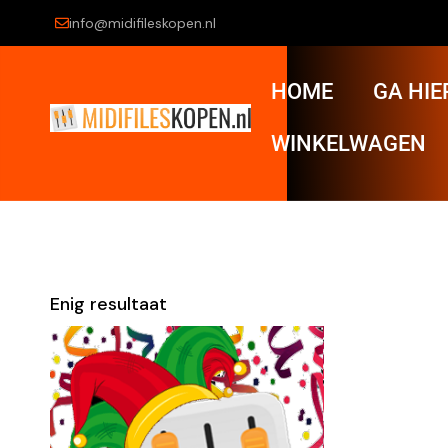
info@midifileskopen.nl
HOME
GA HIE
WINKELWAGEN
Enig resultaat