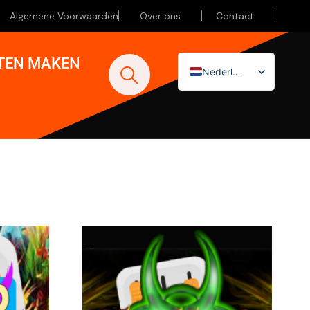
Algemene Voorwaarden
Over ons
Contact
ATEN MAKEN
Nederlands
English (UK)
Deutsch