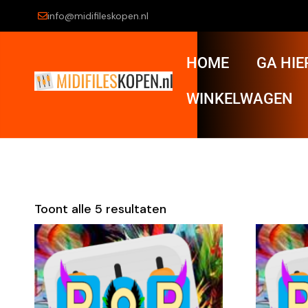
info@midifileskopen.nl
HOME
GA HIE
WINKELWAGEN
Toont alle 5 resultaten