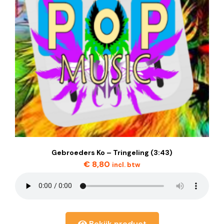
Gebroeders Ko – Tringeling (3:43)
€
8,80
incl. btw
Bekijk product