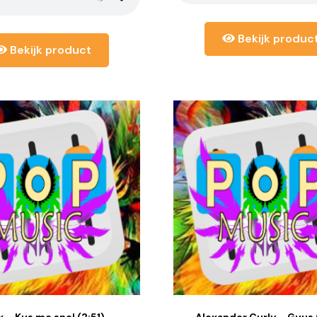
Bekijk produc
Bekijk product
x – Kus me snel (2:51)
Alexander Curly – Guus 