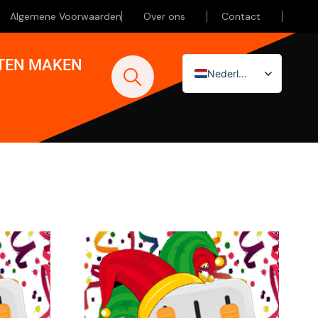
Algemene Voorwaarden
Over ons
Contact
ATEN MAKEN
Nederlands
English (UK)
Deutsch