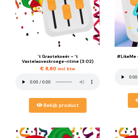
’t Graotekoeër – ’t
#LikeMe –
Vastelaoveskroege-ritme (3:02)
€
8,80
incl. btw
Bekijk product