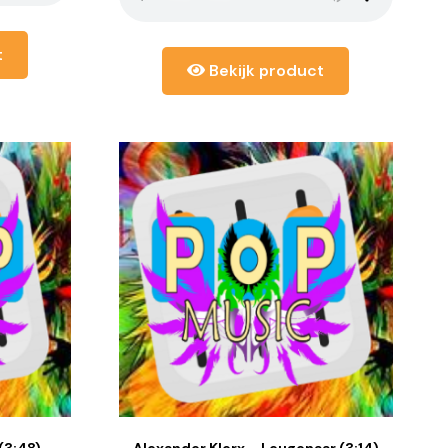
t
Bekijk product
(3:48)
Alexander Klerx – Leugenaar (3:14)