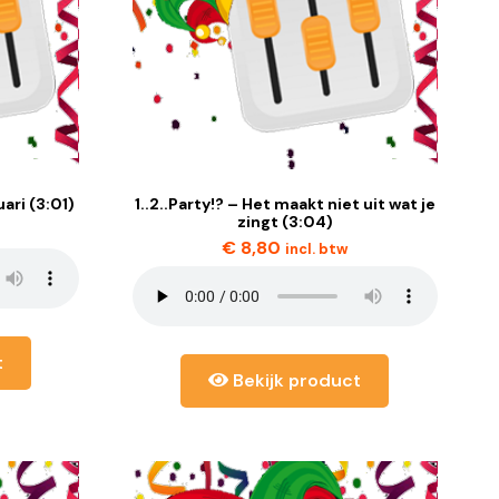
uari (3:01)
1..2..Party!? – Het maakt niet uit wat je
zingt (3:04)
€
8,80
incl. btw
t
Bekijk product