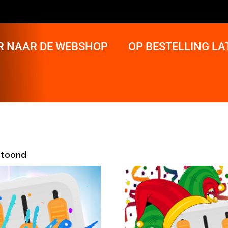
R NAAR DE WEBSHOP
OP BESTELLING L
etoond