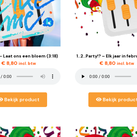
 Laat ons een bloem (3:18)
1..2..Party!? – Elk jaar in febr
€
8,80
€
8,80
incl. btw
incl. btw
Bekijk product
Bekijk produc