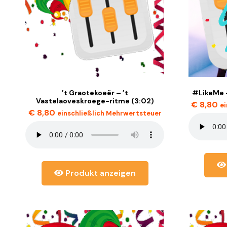
’t Graotekoeër – ’t
#LikeMe –
Vastelaoveskroege-ritme (3:02)
€
8,80
e
€
8,80
einschließlich Mehrwertsteuer
Produkt anzeigen