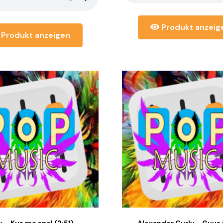
Produkt anzeig
Produkt anzeigen
x – Kus me snel (2:51)
Alexander Curly – Guus 