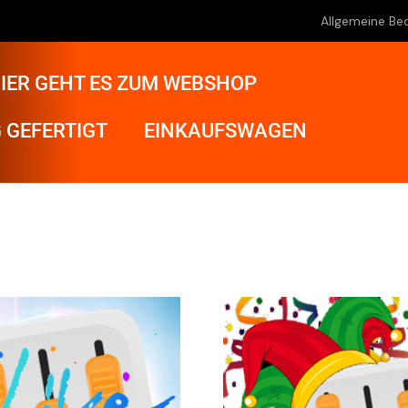
Allgemeine Be
IER GEHT ES ZUM WEBSHOP
 GEFERTIGT
EINKAUFSWAGEN