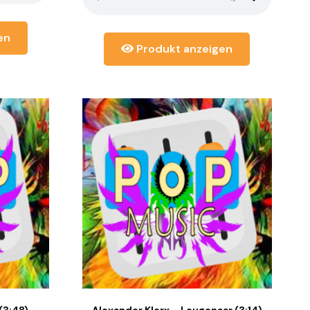
en
Produkt anzeigen
(3:48)
Alexander Klerx – Leugenaar (3:14)