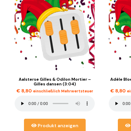
Aalsterse Gilles & Odilon Mortier –
Adèle Blo
Gilles dansen (3:04)
€
8,80
€
8,80
einschließlich Mehrwertsteuer
e
Produkt anzeigen