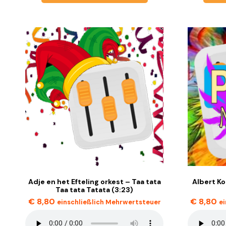
Adje en het Efteling orkest – Taa tata
Albert Ko
Taa tata Tatata (3:23)
€
8,80
€
8,80
einschließlich Mehrwertsteuer
e