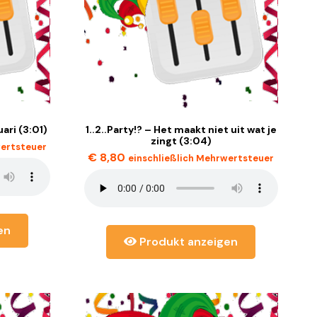
uari (3:01)
1..2..Party!? – Het maakt niet uit wat je
zingt (3:04)
wertsteuer
€
8,80
einschließlich Mehrwertsteuer
en
Produkt anzeigen