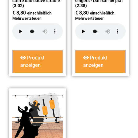
sterre dao baove straole
singers - Dan kal ich plat
(3:02)
(2:38)
€
8,80
€
8,80
einschließlich
einschließlich
Mehrwertsteuer
Mehrwertsteuer
Produkt
Produkt
anzeigen
anzeigen